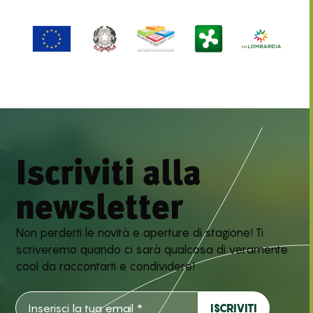
Iscriviti alla
newsletter
Non perderti le novità e aperture di stagione! Ti
scriveremo quando ci sarà qualcosa di veramente
cool da raccontarti e condividere!