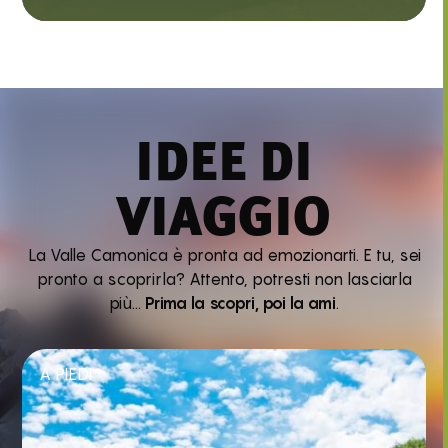
IDEE DI
VIAGGIO
La Valle Camonica è pronta ad emozionarti. E tu, sei
pronto a scoprirla? Attento, potresti non lasciarla
più…
Prima la scopri, poi la ami
.
A PIEDI