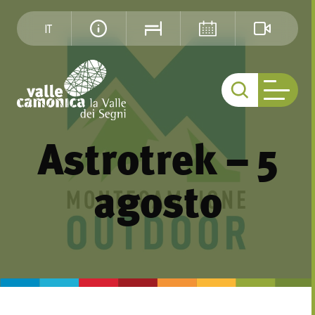
IT
Astrotrek – 5
agosto