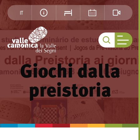
IT
Giochi dalla
preistoria