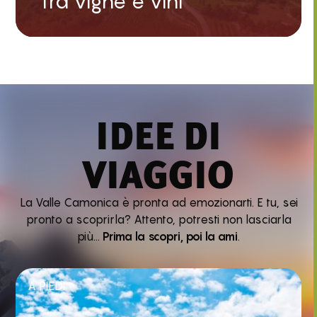
Tra vigne e vini
IDEE DI
VIAGGIO
La Valle Camonica è pronta ad emozionarti. E tu, sei
pronto a scoprirla? Attento, potresti non lasciarla
più…
Prima la scopri, poi la ami
.
A PIEDI