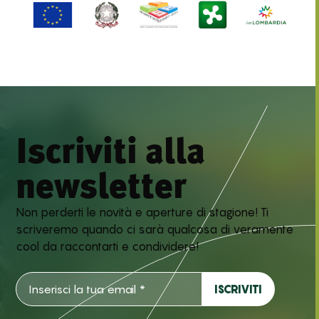
Iscriviti alla
newsletter
Non perderti le novità e aperture di stagione! Ti
scriveremo quando ci sarà qualcosa di veramente
cool da raccontarti e condividere!