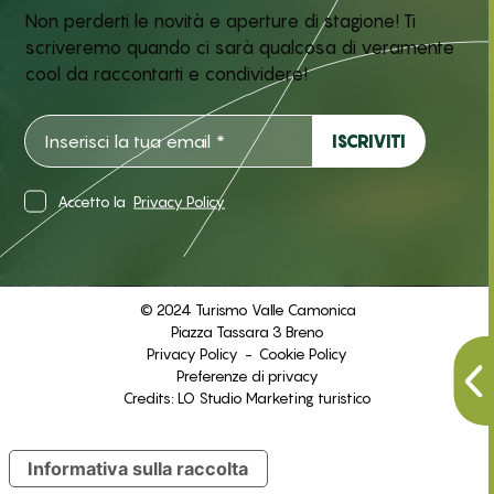
Non perderti le novità e aperture di stagione! Ti
scriveremo quando ci sarà qualcosa di veramente
cool da raccontarti e condividere!
Accetto la
Privacy Policy
© 2024 Turismo Valle Camonica
Piazza Tassara 3 Breno
Privacy Policy
-
Cookie Policy
Preferenze di privacy
Credits:
LO Studio Marketing turistico
Informativa sulla raccolta