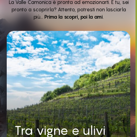
La Valle Camonica è pronta ad emozionarti. E tu, sei
pronto a scoprirla? Attento, potresti non lasciarla
più…
Prima la scopri, poi la ami
.
A PIEDI
Tra vigne e ulivi