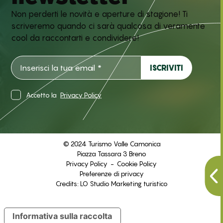
Non perderti le novità e aperture di stagione! Ti
scriveremo quando ci sarà qualcosa di veramente
cool da raccontarti e condividere!
Accetto la
Privacy Policy
© 2024 Turismo Valle Camonica
Piazza Tassara 3 Breno
Privacy Policy
-
Cookie Policy
Preferenze di privacy
Credits:
LO Studio Marketing turistico
Informativa sulla raccolta