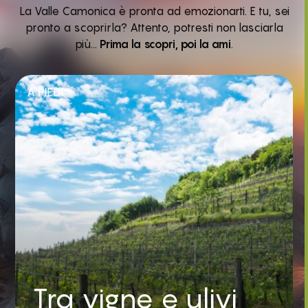
La Valle Camonica è pronta ad emozionarti. E tu, sei
pronto a scoprirla? Attento, potresti non lasciarla
più…
Prima la scopri, poi la ami
.
A PIEDI
Tra vigne e ulivi