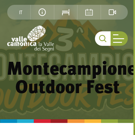
IT
Montecampion
Outdoor Fest