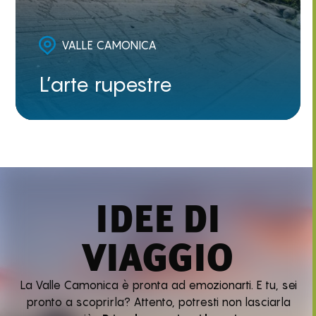
VALLE CAMONICA
L’arte rupestre
IDEE DI
VIAGGIO
La Valle Camonica è pronta ad emozionarti. E tu, sei
pronto a scoprirla? Attento, potresti non lasciarla