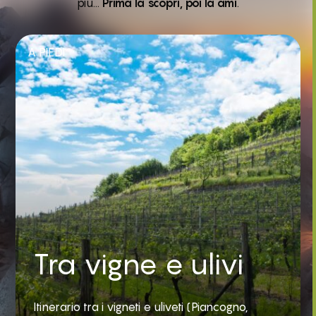
più…
Prima la scopri, poi la ami
.
A PIEDI
Tra vigne e ulivi
Itinerario tra i vigneti e uliveti (Piancogno,