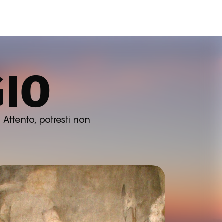
GIO
 Attento, potresti non