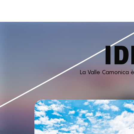
ID
La Valle Camonica è p
A PIEDI