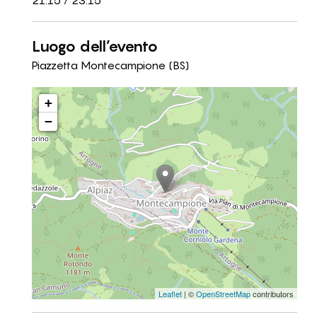
21:15 / 23:15
Luogo dell’evento
Piazzetta Montecampione (BS)
+
−
Leaflet
| ©
OpenStreetMap
contributors