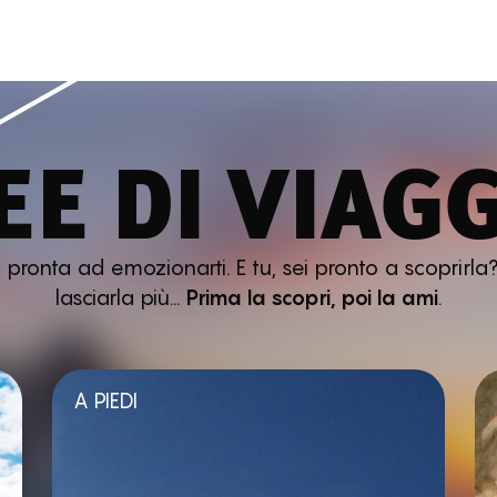
EE DI VIAG
ronta ad emozionarti. E tu, sei pronto a scoprirla?
lasciarla più…
Prima la scopri, poi la ami
.
A PIEDI