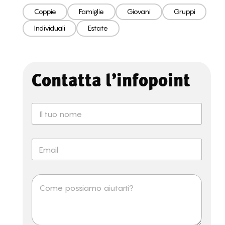
Coppie
Famiglie
Giovani
Gruppi
Individuali
Estate
Contatta l’infopoint
N
o
m
e
E
*
m
a
i
M
l
e
*
s
s
a