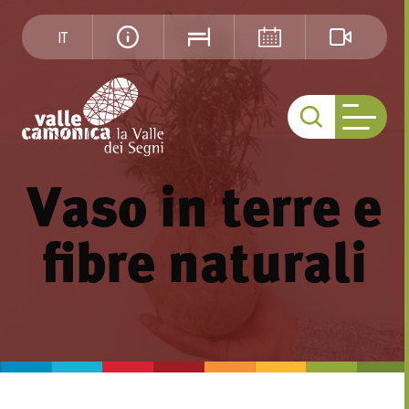
IT
Vaso in terre e
fibre naturali