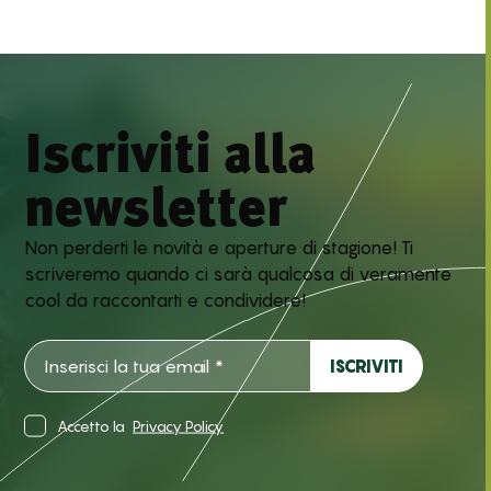
Iscriviti alla
newsletter
Non perderti le novità e aperture di stagione! Ti
scriveremo quando ci sarà qualcosa di veramente
cool da raccontarti e condividere!
Accetto la
Privacy Policy