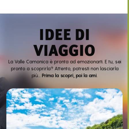
IDEE DI
VIAGGIO
La Valle Camonica è pronta ad emozionarti. E tu, sei
pronto a scoprirla? Attento, potresti non lasciarla
più…
Prima la scopri, poi la ami
.
A PIEDI