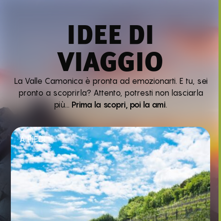
IDEE DI
VIAGGIO
La Valle Camonica è pronta ad emozionarti. E tu, sei
pronto a scoprirla? Attento, potresti non lasciarla
più…
Prima la scopri, poi la ami
.
A PIEDI