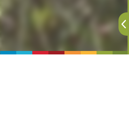
Il percorso
Buon allenamento richiesto. Si parte dalla base della
teleferica appena sopra Malga Lincino (1588 m
s.l.m.) dove parte il sentiero 615, le “Scale
dell’Adamè”. Un percorso a gradoni di pietra che,
con una serie di tornanti, permette di risalire i 400
metri del salto roccioso che separa la Valsaviore
dalla magnifica Val Adamè, con il Rifugio Città di
Lissone in sua testata. Un percorso abbastanza