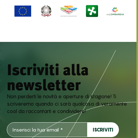
Iscriviti alla
newsletter
Non perderti le novità e aperture di stagione! Ti
scriveremo quando ci sarà qualcosa di veramente
cool da raccontarti e condividere!