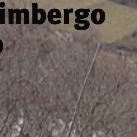
Cimbergo
o