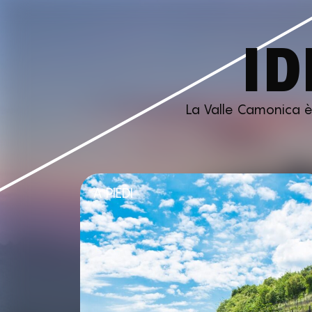
ID
La Valle Camonica è p
A PIEDI