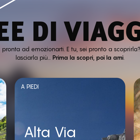
EE DI VIAG
ronta ad emozionarti. E tu, sei pronto a scoprirla?
lasciarla più…
Prima la scopri, poi la ami
.
A PIEDI
Alta Via