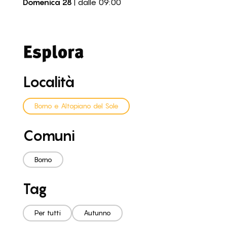
Domenica 28
| dalle 09:00
Esplora
Località
Borno e Altopiano del Sole
Comuni
Borno
Tag
Per tutti
Autunno