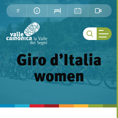
IT
Giro d’Italia
women