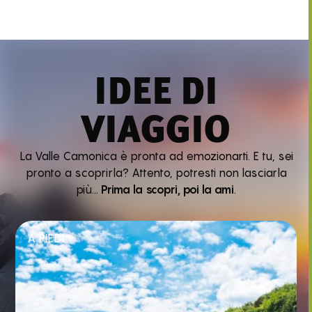
IDEE DI
VIAGGIO
La Valle Camonica è pronta ad emozionarti. E tu, sei
pronto a scoprirla? Attento, potresti non lasciarla
più…
Prima la scopri, poi la ami
.
A PIEDI