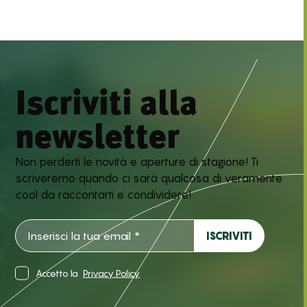
Iscriviti alla
newsletter
Non perderti le novità e aperture di stagione! Ti
scriveremo quando ci sarà qualcosa di veramente
cool da raccontarti e condividere!
Accetto la
Privacy Policy