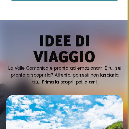
IDEE DI
VIAGGIO
La Valle Camonica è pronta ad emozionarti. E tu, sei
pronto a scoprirla? Attento, potresti non lasciarla
più…
Prima la scopri, poi la ami
.
A PIEDI