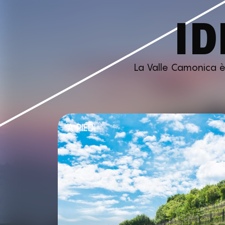
ID
La Valle Camonica è p
A PIEDI