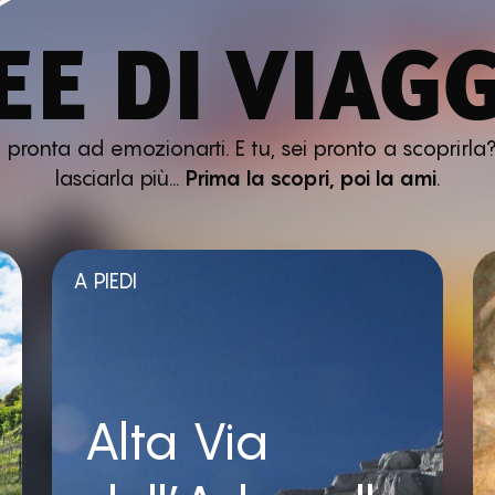
EE DI VIAG
ronta ad emozionarti. E tu, sei pronto a scoprirla?
lasciarla più…
Prima la scopri, poi la ami
.
A PIEDI
Alta Via