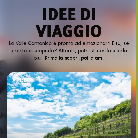
IDEE DI
VIAGGIO
La Valle Camonica è pronta ad emozionarti. E tu, sei
pronto a scoprirla? Attento, potresti non lasciarla
più…
Prima la scopri, poi la ami
.
A PIEDI