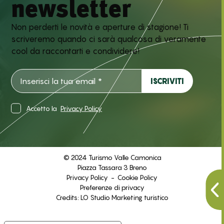
newsletter
Non perderti le novità e aperture di stagione! Ti
scriveremo quando ci sarà qualcosa di veramente
cool da raccontarti e condividere!
Accetto la
Privacy Policy
© 2024 Turismo Valle Camonica
Piazza Tassara 3 Breno
Privacy Policy
-
Cookie Policy
Preferenze di privacy
Credits:
LO Studio Marketing turistico