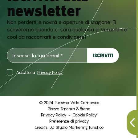
newsletter
Non perderti le novità e aperture di stagione! Ti
scriveremo quando ci sarà qualcosa di veramente
cool da raccontarti e condividere!
Accetto la
Privacy Policy
© 2024 Turismo Valle Camonica
Piazza Tassara 3 Breno
Privacy Policy
-
Cookie Policy
Preferenze di privacy
Credits:
LO Studio Marketing turistico