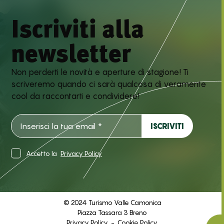
Iscriviti alla
newsletter
Non perderti le novità e aperture di stagione! Ti
scriveremo quando ci sarà qualcosa di veramente
cool da raccontarti e condividere!
Accetto la
Privacy Policy
© 2024 Turismo Valle Camonica
Piazza Tassara 3 Breno
Privacy Policy
-
Cookie Policy