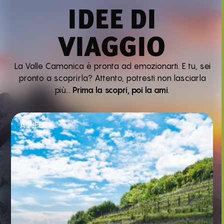
IDEE DI
VIAGGIO
La Valle Camonica è pronta ad emozionarti. E tu, sei
pronto a scoprirla? Attento, potresti non lasciarla
più…
Prima la scopri, poi la ami
.
A PIEDI