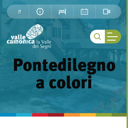
IT
Pontedilegno
a colori