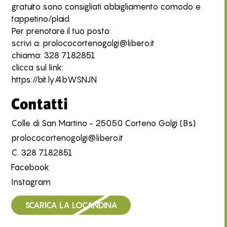
gratuito sono consigliati abbigliamento comodo e
tappetino/plaid
Per prenotare il tuo posto:
scrivi a: prolococortenogolgi@libero.it
chiama: 328 7182851
clicca sul link:
https://bit.ly/4bWSNJN
Contatti
Colle di San Martino - 25050 Corteno Golgi (Bs)
prolococortenogolgi@libero.it
C.
328 7182851
Facebook
Instagram
SCARICA LA LOCANDINA