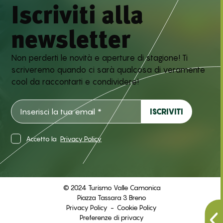
Iscriviti alla
newsletter
Non perderti le novità e aperture di stagione! Ti
scriveremo quando ci sarà qualcosa di veramente
cool da raccontarti e condividere!
Accetto la
Privacy Policy
© 2024 Turismo Valle Camonica
Piazza Tassara 3 Breno
Privacy Policy
-
Cookie Policy
Preferenze di privacy