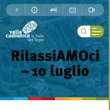
IT
RilassiAMOci
– 10 luglio