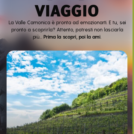
VIAGGIO
La Valle Camonica è pronta ad emozionarti. E tu, sei
pronto a scoprirla? Attento, potresti non lasciarla
più…
Prima la scopri, poi la ami
.
A PIEDI