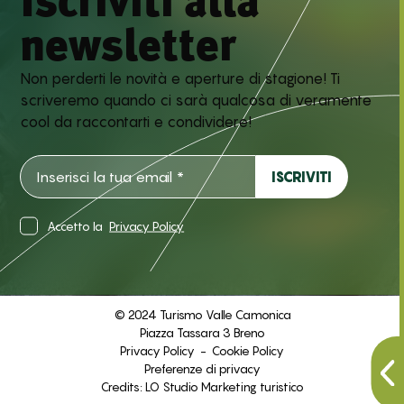
Iscriviti alla
newsletter
Non perderti le novità e aperture di stagione! Ti
scriveremo quando ci sarà qualcosa di veramente
cool da raccontarti e condividere!
Accetto la
Privacy Policy
© 2024 Turismo Valle Camonica
Piazza Tassara 3 Breno
Privacy Policy
-
Cookie Policy
Preferenze di privacy
Credits:
LO Studio Marketing turistico