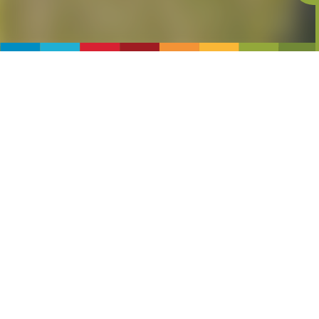
Ossimo è formato da due abitati: Ossimo Inferiore,
più a valle, e Ossimo Superiore, più a monte; c’è
anche un altro piccolo abitato tra Ossimo Superiore
e Lozio (il paese vicino) di nome Creelone.
Ossimo superiore
si trova su una collina alle pendici
meridionali del monte Mignone. Collegato a Borno e
Villa di Lozio dalla storica strada Borno-Lozio,
ampliata nel 1959 e ora asfaltata, offre un percorso
pittoresco e panoramico. Numerose sono le
scoperte archeologiche qui, tra cui statue-stele,
incisioni rupestri e reperti preistorici.
Ossimo Inferiore
Posizionato sul passo orientale
dell’altopiano di Borno, Ossimo Inferiore si adagia in
una conca delimitata dal dosso di San Damiano, con