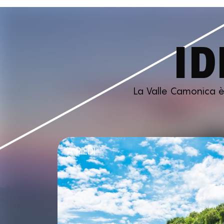
ID
La Valle Camonica è p
A PIEDI