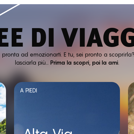
EE DI VIAG
ronta ad emozionarti. E tu, sei pronto a scoprirla?
lasciarla più…
Prima la scopri, poi la ami
.
A PIEDI
Alta Via