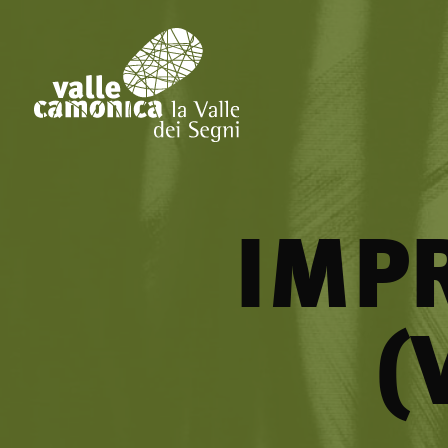
IMP
(