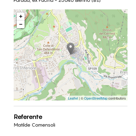
Parada, ex Fucina - 25040 Bienno (Bs)
+
−
Leaflet
| ©
OpenStreetMap
contributors
Referente
Matilde Comensoli