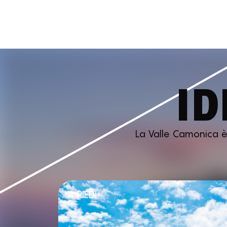
ID
La Valle Camonica è p
A PIEDI