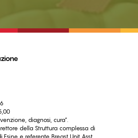
zione
86
5,00
venzione, diagnosi, cura”.
irettore della Struttura complessa di
 Esine e referente Breast Unit Asst