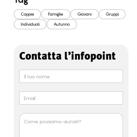
Coppie
Famiglie
Giovani
Gruppi
Individuali
Autunno
Contatta l’infopoint
N
o
m
e
E
*
m
a
i
M
l
e
*
s
s