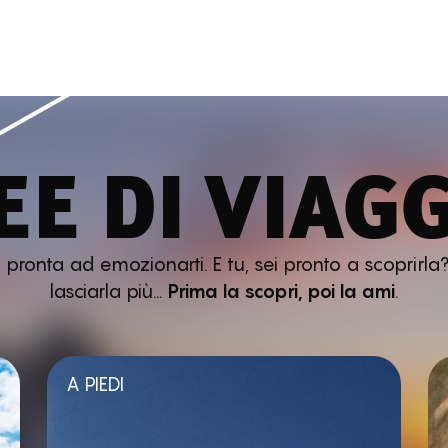
EE DI VIAG
ronta ad emozionarti. E tu, sei pronto a scoprirla?
lasciarla più…
Prima la scopri, poi la ami
.
A PIEDI