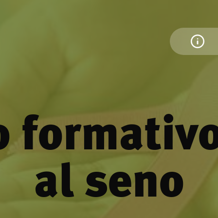
o formativ
al seno