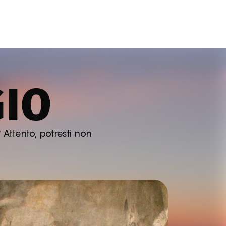
GIO
 Attento, potresti non