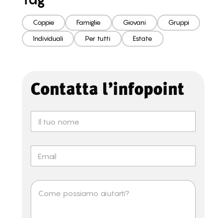
Coppie
Famiglie
Giovani
Gruppi
Individuali
Per tutti
Estate
Contatta l’infopoint
N
o
m
e
E
*
m
a
i
M
l
e
*
s
s