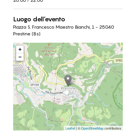
20:00 / 22:00
Luogo dell’evento
Piazza S. Francesco Maestro Bianchi, 1 - 25040
Prestine (Bs)
+
−
Leaflet
| ©
OpenStreetMap
contributors