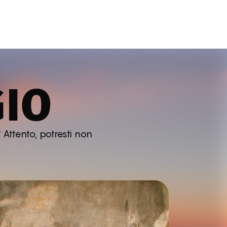
GIO
 Attento, potresti non