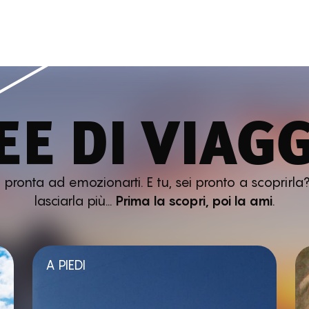
EE DI VIAG
ronta ad emozionarti. E tu, sei pronto a scoprirla?
lasciarla più…
Prima la scopri, poi la ami
.
A PIEDI