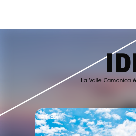
ID
La Valle Camonica è p
A PIEDI