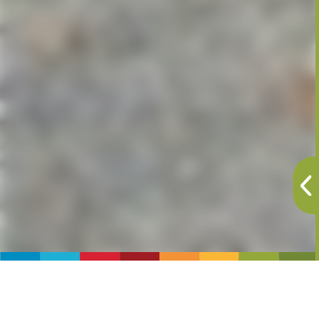
Il parco archeologico di Asinino-Anvòia sull’altopiano
di Ossimo-Borno permette di approfondire il tema