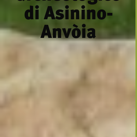
di Asinino-
Anvòia