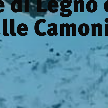
 di Legno 
lle Camon