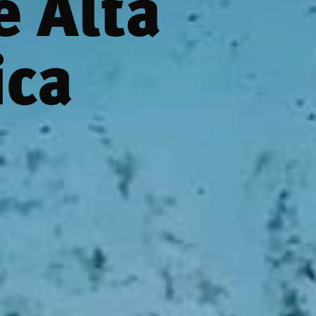
e Alta
ica