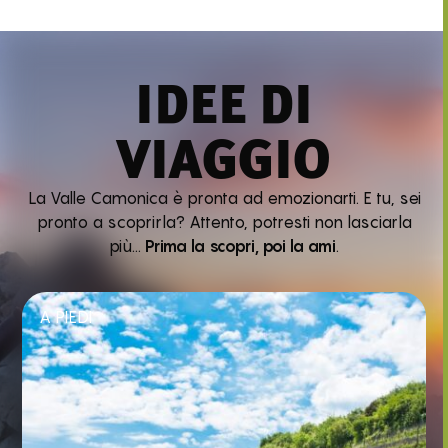
IDEE DI
VIAGGIO
La Valle Camonica è pronta ad emozionarti. E tu, sei
pronto a scoprirla? Attento, potresti non lasciarla
più…
Prima la scopri, poi la ami
.
A PIEDI