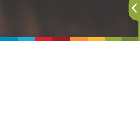
I tanti sapori della biodiversità camuna
Esistono molti tipi di miele, differenti per sapore,
odore, colore, cristallizzazione e proprietà; la varietà
dei mieli dipende dal fiore da cui proviene il nettare e
dalla zona di produzione. Acacia, castagno,
rododendro, tarassaco e multiflora: sono alcuni dei
mieli che si producono in Valle Camonica, grazie alle
api che vivono nelle arnie a fondovalle,
sui prati, al margine dei boschi e persino negli
alpeggi del Mortirolo, del Tonale e di Passo
Crocedomini a oltre 1800 metri di altezza.